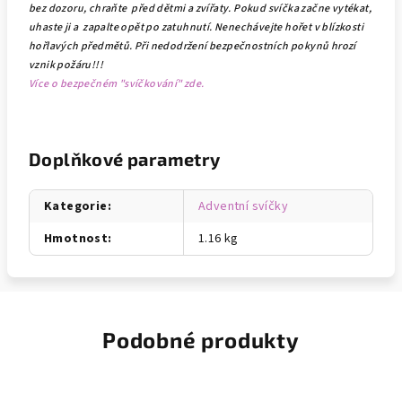
bez dozoru, chraňte před dětmi a zvířaty. Pokud svíčka začne vytékat,
uhaste ji a zapalte opět po zatuhnutí. Nenechávejte hořet v blízkosti
hořlavých předmětů. Při nedodržení bezpečnostních pokynů hrozí
vznik požáru!!!
Více o bezpečném "svíčkování" zde.
Doplňkové parametry
Kategorie
:
Adventní svíčky
Hmotnost
:
1.16 kg
Podobné produkty