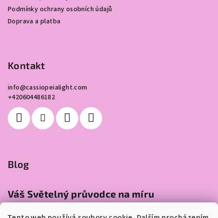
í
Podmínky ochrany osobních údajů
Doprava a platba
Kontakt
info
@
cassiopeialight.com
+420604486182
Blog
Váš Světelný průvodce na míru
Tento web používá soubory cookie. Dalším procházením