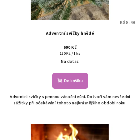
KÓD:
46
Adventní svíčky hnědé
600 Kč
Měrná
150 Kč / 1 ks
cena:
Na dotaz
Do košíku
Adventní svíčky s jemnou vánoční vůní. Dotvoří vám nevšední
zážitky při očekávání tohoto nejkrásnějšího období roku.