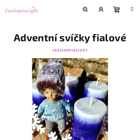
Přejít
na
obsah
Nákupní
Hledat
Přihlášení
Adventní svíčky fialové
košík
CASSIOPEIALIGHT