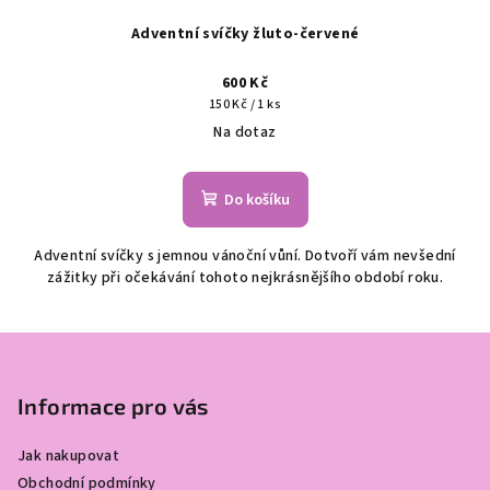
Adventní svíčky žluto-červené
600 Kč
Měrná
150 Kč / 1 ks
cena:
Na dotaz
Do košíku
Adventní svíčky s jemnou vánoční vůní. Dotvoří vám nevšední
zážitky při očekávání tohoto nejkrásnějšího období roku.
Z
á
p
Informace pro vás
a
Jak nakupovat
t
Obchodní podmínky