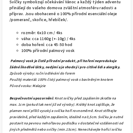
Svíčky symbolizují očekávání Vánoc a každý týden adventu
přinášejí do vašeho domova zvláštní atmosféru radosti a
příprav. Jsou obohacené o 100% přírodní esenciální oleje
/pomeranč, skořice, hřebíček/.
rozměr: 6x10 cm / 4ks
váha: cca 1160g (+-10g) / 4ks
doba hoření: cca 45-50 hod
100% přírodní palmový vosk
Palmový vosk je čistě přírodní produkt, při hoření neprodukuje
žádné škodlivé látky, nedýmí a je vhodný i pro citlivé lidi a alergiky.
Způsob výroby: ruční odlévání do forem
Použitý materiál: 100% čistý palmový vosk s bavlněným knotem
Původ vosku: Malajzie
Bezpečnostní upozornění:
Knot svíčky před zapálením zkraťte na
max. 1cm (pokud tak není již od výroby). Krátký knot zajišťuje, že
plamen není příliš vysoký a svíčka hoří rovnoměrně. Knot stříhejte
pravidelně, před každým zapálením, ideálně na 0,5cm. Svíčku je nutné
postavit na pevnou nehořlavou podložku v dostatečné vzdálenosti od
jiných předmětů nebo svíčky (min.15cm). Nenechávejte hořící svíčku