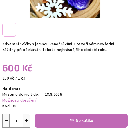
Adventní svíčky s jemnou vánoční vůní. Dotvoří vám nevšední
zážitky při očekávání tohoto nejkrásnějšího období roku.
600 Kč
Měrná
150 Kč / 1 ks
cena:
Na dotaz
Můžeme doručit do:
18.8.2026
Možnosti doručení
Kód:
94
−
+
Do košíku