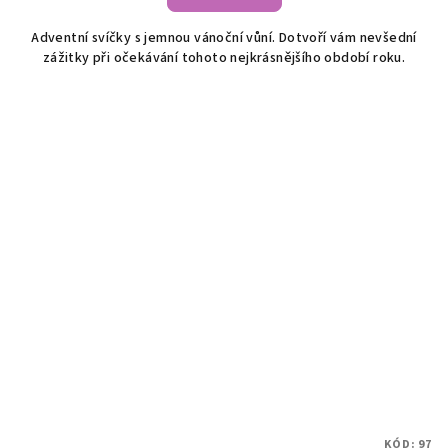
Adventní svíčky s jemnou vánoční vůní. Dotvoří vám nevšední
zážitky při očekávání tohoto nejkrásnějšího období roku.
KÓD:
97