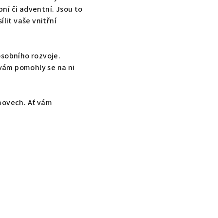
bní či adventní. Jsou to
lit vaše vnitřní
osobního rozvoje.
 vám pomohly se na ni
omovech. Ať vám