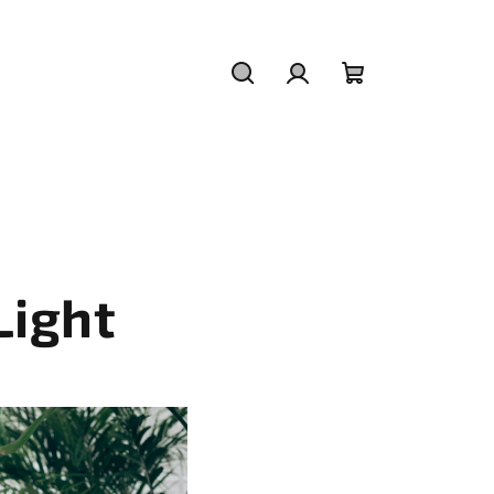
Hledat
Přihlášení
Nákupní
košík
Light