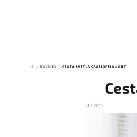
Přejít
na
obsah
/
NOVINKY
/
CESTA SVĚTLA CASSIOPEIALIGHT
DOMŮ
Cest
14.5.2024