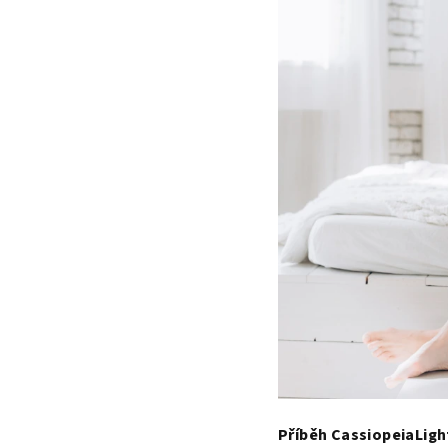
Příběh CassiopeiaLigh