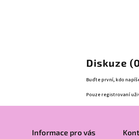
Diskuze (
Buďte první, kdo napíš
Pouze registrovaní už
Z
á
Informace pro vás
Kont
p