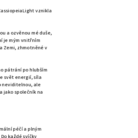
CassiopeiaLight vznikla
tou a ozvěnou mé duše,
ní je mým vnitřním
na Zemi, zhmotněné v
o pátrání po hlubším
 svět energií, síla
o neviditelnou, ale
 a jako společník na
mální péčí a plným
 Do každé svíčky