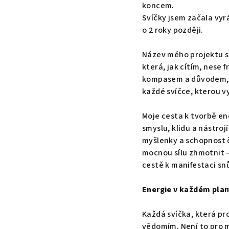
koncem.
Svíčky jsem začala vyr
o 2 roky později.
Název mého projektu s
která, jak cítím, nese
kompasem a důvodem, p
každé svíčce, kterou v
Moje cesta k tvorbě en
smyslu, klidu a nástroj
myšlenky a schopnost čl
mocnou sílu zhmotnit – 
cestě k manifestaci snů
Energie v každém pla
Každá svíčka, která pr
vědomím. Není to pro m