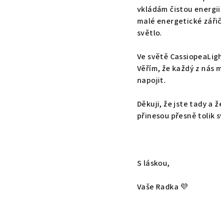
vkládám čistou energii 
malé energetické zářiče
světlo.
Ve světě CassiopeaLigh
Věřím, že každý z nás 
napojit.
Děkuji, že jste tady a
přinesou přesně tolik s
S láskou,
Vaše Radka 💜