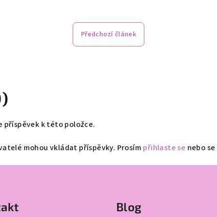
Předchozí článek
0)
e příspěvek k této položce.
ivatelé mohou vkládat příspěvky. Prosím
přihlaste se
nebo se
akt
Blog