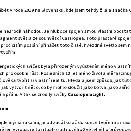
ábět v roce 2019 na Slovensku, kde jsem tehdy žila a značka 
e nezrodil náhodou. Je hluboce spojen s mou vlastní podsta
 fragment světla ze souhvězdí Cassiopea. Toto prastaré spoje
roč cítím poslání přinášet toto čisté, hvězdné světlo sem 
ytvořím.
ergetických svíček byla přirozeným vyústěním mého vlastníh
ích pro osobní růst. Posledních 12 let mého života mě fascinuje
ověka tvořit si vlastní realitu. Hledala jsem způsob, jak tut
jak vytvořit něco, co by mohlo sloužit jako kotva, jako zářič
 a přání. A tak se zrodily svíčky
CassiopeiaLight.
meni
ojde mýma rukama, je od začátku až do konce tvořena s maxi
ě jen výroba, je to rituál-zrod nového Světelného průvodce.