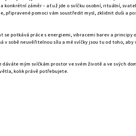
a konkrétní záměr – ať už jde o svíčku osobní, rituální, svate
, připravené pomoci vám soustředit mysl, zklidnit duši a posí
t se potkává práce s energiemi, vibracemi barev a principy 
má v sobě neuvěřitelnou sílu a mé svíčky jsou tu od toho, aby
 že dáváte mým svíčkám prostor ve svém životě a ve svých d
větla, kolik právě potřebujete.