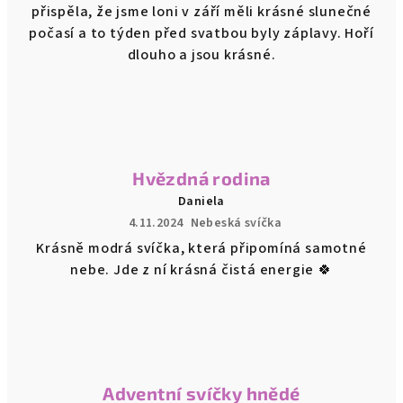
přispěla, že jsme loni v září měli krásné slunečné
počasí a to týden před svatbou byly záplavy. Hoří
dlouho a jsou krásné.
Hvězdná rodina
Daniela
4.11.2024
Nebeská svíčka
Krásně modrá svíčka, která připomíná samotné
nebe. Jde z ní krásná čistá energie 🍀
Adventní svíčky hnědé