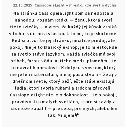
22.10.2025
CassiopeiaLight – miesto, kde svetlo dýcha
Na stránku CassiopeiaLight som sa nedostala
náhodou. Poznám Radku — ženu, ktorá tvorí
tieto sviečky — a viem, že každý jej kúsok vzniká
v tichu, s úctou a s láskou k tomu, čo je skutočné.
Keď si otvoríte jej stránku, necítite predaj, ale
pokoj. Nie je to klasický e-shop, je to miesto, kde
sa svetlo stáva jazykom. Každá sviečka má svoj
príbeh, farbu, vôňu, aj ticho medzi plameňmi. Je
to návrat k pomalosti. K dotyku s voskom, ktorý
nie je len materiálom, ale aj posolstvom – že aj v
dnešnom svete, ktorý beží, ešte stále existujú
ľudia, ktorí tvoria rukami a srdcom zároveň.
CassiopeiaLight nie je o dokonalosti. Je o pokoji,
pravdivosti a malých svetlách, ktoré si každý z
nás môže zapáliť — pre seba, pre iných, alebo len
tak. Milujem💗