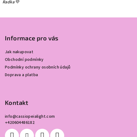
Radk
a
💜
Z
á
p
Informace pro vás
a
Jak nakupovat
t
Obchodní podmínky
í
Podmínky ochrany osobních údajů
Doprava a platba
Kontakt
info
@
cassiopeialight.com
+420604486182