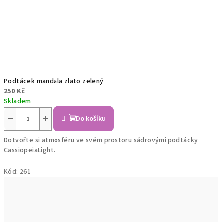
Podtácek mandala zlato zelený
250 Kč
Skladem
−
+
Do košíku
Dotvořte si atmosféru ve svém prostoru sádrovými podtácky
CassiopeiaLight.
Kód:
261