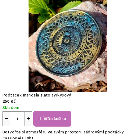
s
k
u
p
r
o
v
a
Podtácek mandala zlato tyrkysový
š
250 Kč
Skladem
i
−
+
Do košíku
h
Dotvořte si atmosféru ve svém prostoru sádrovými podtácky
a
CassiopeiaLight.