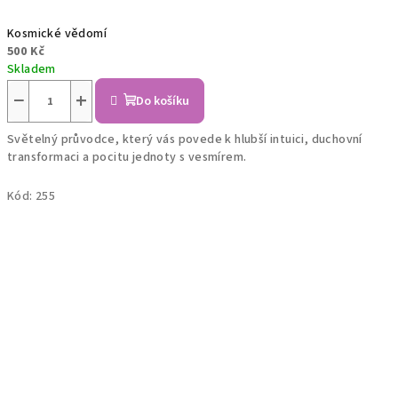
Kosmické vědomí
500 Kč
Skladem
−
+
Do košíku
Světelný průvodce, který vás povede k hlubší intuici, duchovní
transformaci a pocitu jednoty s vesmírem.
Kód:
255