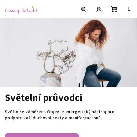
Přejít
na
obsah
Nákupní
Hledat
Přihlášení
košík
Světelní průvodci
Světlo se záměrem. Objevte energetický nástroj pro
podporu vaší duchovní cesty a manifestaci snů.