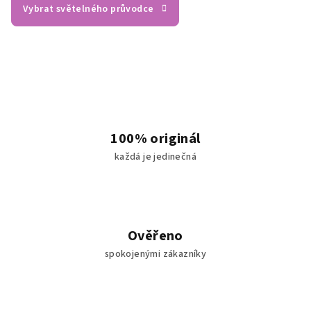
Vybrat světelného průvodce
C
a
s
s
100% originál
i
každá je jedinečná
o
p
e
Ověřeno
spokojenými zákazníky
i
a