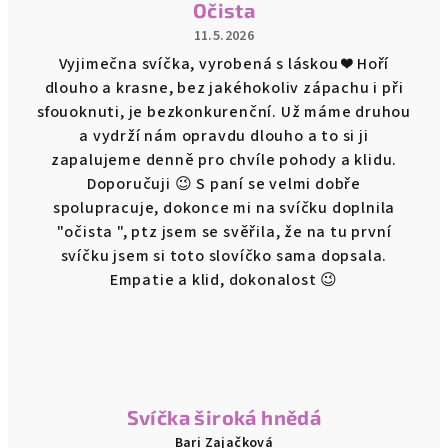
Očista
11.5.2026
Vyjimečna svíčka, vyrobená s láskou ❤️ Hoří
dlouho a krasne, bez jakéhokoliv zápachu i při
sfouoknuti, je bezkonkurenční. Už máme druhou
a vydrží nám opravdu dlouho a to si ji
zapalujeme denně pro chvíle pohody a klidu.
Doporučuji 😉 S paní se velmi dobře
spolupracuje, dokonce mi na svíčku doplnila
"očista ", ptz jsem se svěřila, že na tu první
svíčku jsem si toto slovíčko sama dopsala.
Empatie a klid, dokonalost 😉
Svíčka široká hnědá
Bari Zajačková