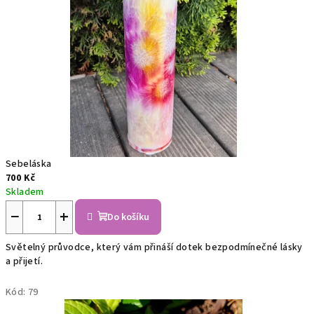
z
p
a
l
m
o
v
Sebeláska
700 Kč
é
Skladem
−
+
h
Do košíku
o
Světelný průvodce, který vám přináší dotek bezpodmínečné lásky
a přijetí.
v
Kód:
79
o