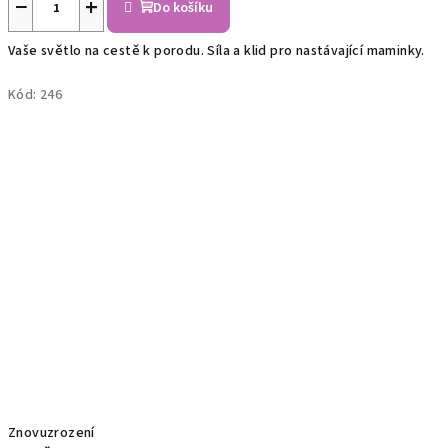
−
+
Do košíku
Vaše světlo na cestě k porodu. Síla a klid pro nastávající maminky.
Kód:
246
Znovuzrození