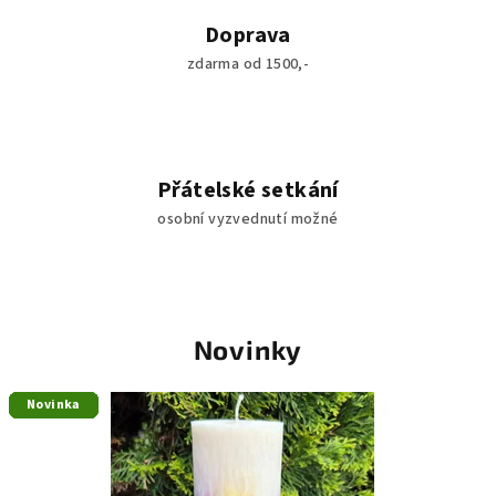
L
Doprava
i
zdarma od 1500,-
g
h
t
Přátelské setkání
:
osobní vyzvednutí možné
S
v
í
Novinky
č
Novinka
Novinka
Novinka
Novinka
Novinka
Novinka
Novinka
k
y