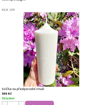
r
Kód:
109
m
o
n
i
i
.
Svíčka na předporodní rituál
500 Kč
Skladem