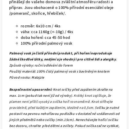
přinášejí do vašeho domova zvláštní atmosféru radosti a
příprav. Jsou obohacené o 100% přírodní esenciální oleje
/pomeranč, skořice, hřebíček/.
rozměr: 6x10 cm / 4ks
váha: cca 1160g (+-10g) / 4ks
doba hoření: cca 45-50 hod
100% přírodní palmový vosk
Palmový vosk je čistě přírodní produkt, při hoření neprodukuje
žádné škodlivé látky, nedýmí a je vhodný i pro citlivé lidi a alergiky.
Způsob výroby: ruční odlévání do forem
Použitý materiál: 100% čistý palmový vosk s bavlněným knotem
Původ vosku: Malajzie
Bezpečnostní upozornění:
Knot svíčky před zapálením zkraťte na
max. 1cm (pokud tak není již od výroby).
Krátký knot zajišťuje, že
plamen není příliš vysoký a svíčka hoří rovnoměrně. Knot stříhejte
pravidelně, před každým zapálením, ideálně na 0,5cm. S
víčku je nutné
postavit na pevnou nehořlavou podložku v dostatečné vzdálenosti od
jiných předmětů nebo svíčky (min.15cm).
Nenechávejte hořící svíčku
bez dozoru, chraňte před dětmi a zvířaty. Pokud svíčka začne vytékat,