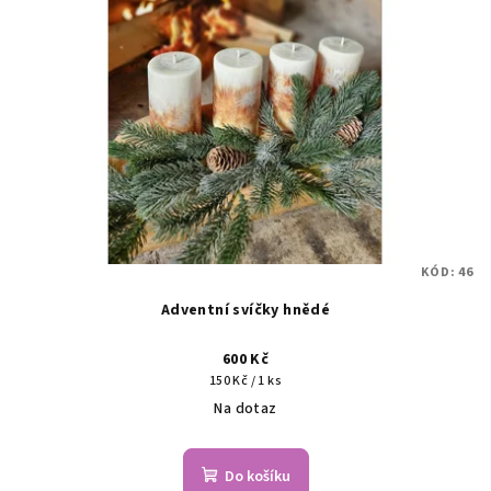
KÓD:
46
Adventní svíčky hnědé
600 Kč
Měrná
150 Kč / 1 ks
cena:
Na dotaz
Do košíku