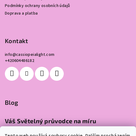
í
Podmínky ochrany osobních údajů
Doprava a platba
Kontakt
info
@
cassiopeialight.com
+420604486182
Blog
Váš Světelný průvodce na míru
Tento web používá soubory cookie. Dalším procházením