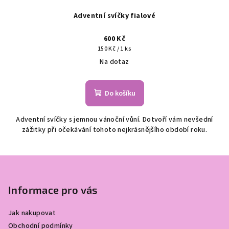
Adventní svíčky fialové
600 Kč
Měrná
150 Kč / 1 ks
cena:
Na dotaz
Do košíku
Adventní svíčky s jemnou vánoční vůní. Dotvoří vám nevšední
zážitky při očekávání tohoto nejkrásnějšího období roku.
Z
á
p
Informace pro vás
a
Jak nakupovat
t
Obchodní podmínky