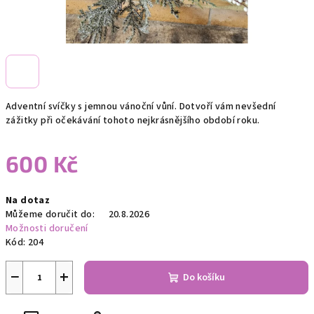
Adventní svíčky s jemnou vánoční vůní. Dotvoří vám nevšední
zážitky při očekávání tohoto nejkrásnějšího období roku.
600 Kč
Měrná
Na dotaz
cena:
Můžeme doručit do:
20.8.2026
Možnosti doručení
Kód:
204
−
+
Do košíku