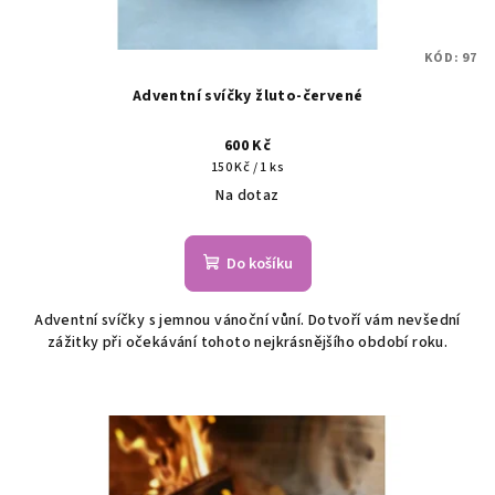
KÓD:
97
Adventní svíčky žluto-červené
600 Kč
Měrná
150 Kč / 1 ks
cena:
Na dotaz
Do košíku
Adventní svíčky s jemnou vánoční vůní. Dotvoří vám nevšední
zážitky při očekávání tohoto nejkrásnějšího období roku.