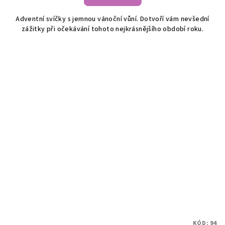
Adventní svíčky s jemnou vánoční vůní. Dotvoří vám nevšední
zážitky při očekávání tohoto nejkrásnějšího období roku.
KÓD:
94