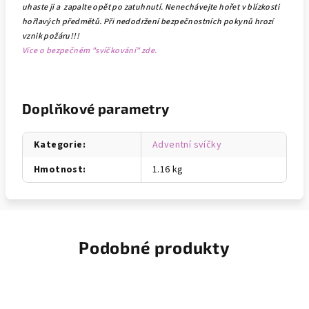
uhaste ji a zapalte opět po zatuhnutí. Nenechávejte hořet v blízkosti
hořlavých předmětů.
Při nedodržení bezpečnostních pokynů hrozí
vznik požáru!!!
Více o bezpečném "svíčkování" zde.
Doplňkové parametry
Kategorie
:
Adventní svíčky
Hmotnost
:
1.16 kg
Podobné produkty