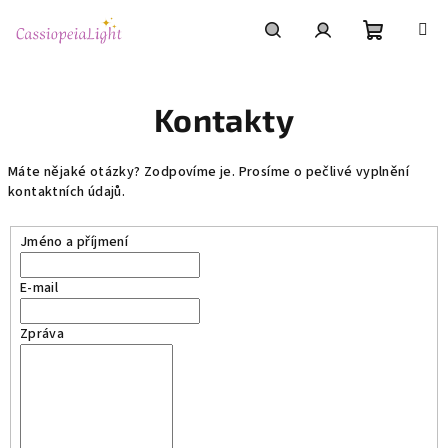
Přejít
na
obsah
Nákupní
Hledat
Přihlášení
Kontakty
košík
Máte nějaké otázky? Zodpovíme je. Prosíme o pečlivé vyplnění
kontaktních údajů.
Jméno a příjmení
E-mail
Zpráva