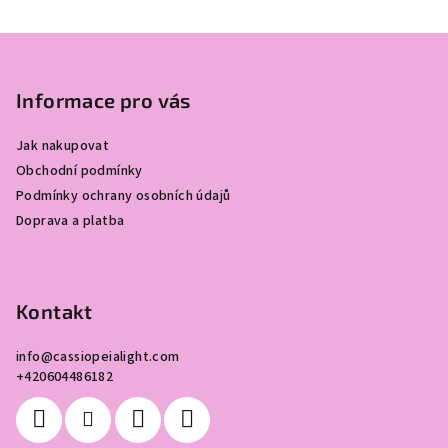
Z
á
p
Informace pro vás
a
Jak nakupovat
t
Obchodní podmínky
í
Podmínky ochrany osobních údajů
Doprava a platba
Kontakt
info
@
cassiopeialight.com
+420604486182