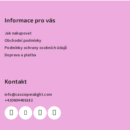
Z
á
p
Informace pro vás
a
Jak nakupovat
t
Obchodní podmínky
í
Podmínky ochrany osobních údajů
Doprava a platba
Kontakt
info
@
cassiopeialight.com
+420604486182