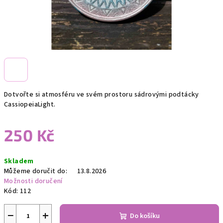
Dotvořte si atmosféru ve svém prostoru sádrovými podtácky
CassiopeiaLight.
250 Kč
Měrná
Skladem
cena:
Můžeme doručit do:
13.8.2026
Možnosti doručení
Kód:
112
−
+
Do košíku