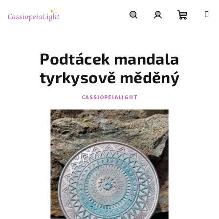
Přejít
na
obsah
Nákupní
Hledat
Přihlášení
Podtácek mandala
košík
tyrkysově měděný
CASSIOPEIALIGHT