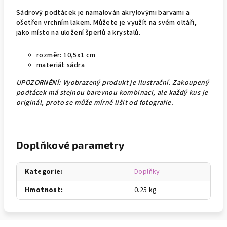
Sádrový
podtácek je namalován akrylovými barvami a
ošetřen vrchním lakem. Můžete je využít na svém oltáři,
jako místo na uložení šperlů a krystalů.
rozměr: 10,5x1 cm
materiál: sádra
UPOZORNĚNÍ: Vyobrazený produkt je ilustrační. Zakoupený
podtácek má stejnou barevnou kombinaci, ale každý kus je
originál, proto se může mírně lišit od fotografie.
Doplňkové parametry
Kategorie
:
Doplňky
Hmotnost
:
0.25 kg